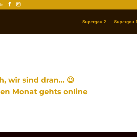
de
Supergau 2
Supergau 
h, wir sind dran… 😉
sen Monat gehts online