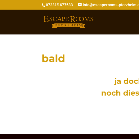
07231/1677533
info@escaperooms-pforzheim.
bald
ja doc
noch die